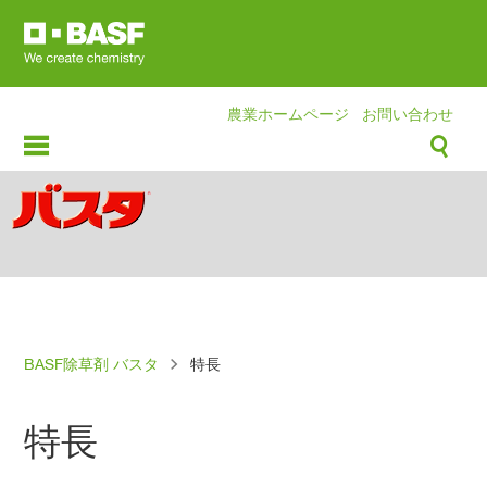
Skip
to
main
content
農業ホームページ
お問い合わせ
パ
BASF除草剤 バスタ
特長
ン
く
特長
ず